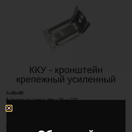
ККУ - кронштейн
крепежный усиленный
Ax
95×80
А
(вынос от стены)
, мм
= 90 — 320
ВхС,
мм
= 95х80
Толщина металла, мм
— 1,2; 2,0
Материал: