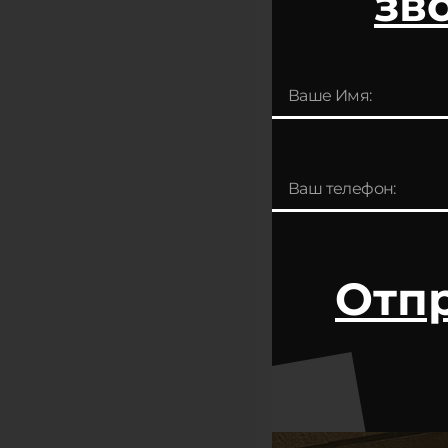
зв
Отп