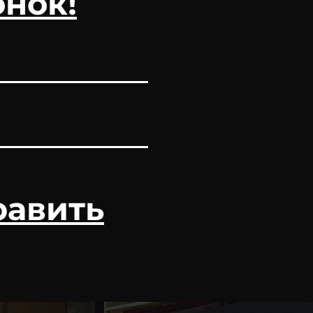
онок!
равить