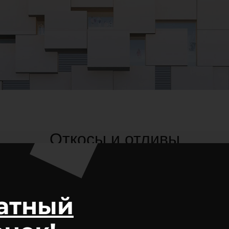
Откосы и отливы
атный